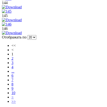
144
145
146
Отображать по
<<
<
1
2
3
4
...
6
7
8
9
10
>
>>