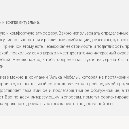
 и всегда актуальна.
ую и комфортную атмосферу. Важно использовать определенные вид
 могут использоваться и различные комбинации древесины, однако
на. Причиной этому есть невысокая ее стоимость и податливость п
ской, поскольку само дерево имеет достаточно интересный окрас
ибкий. Немаловажно, чтобы современная кухня из дерева была
ли.
 Киеве можно в компании “Алька Мебель”, которая на протяжении
 происходит тщательный контроль качества производимой проду
доставляет гарантийное и послегарантийное обслуживание, а т
ют Вас по всем интересующим вопросам, помогут сориентироват
натурального дерева высокого качества по доступной цене.