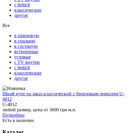
с hettich
классические
другое
Все
в прихожую
в спальню
в гостиную
встроенные
угловые
с TV внутри
с hettich
классические
другое
Шкаф купе на заказ классический с бронзовым зеркалом U-
4012
U-4012
любой размер, цена от 3600 грн м.п.
Подробнее
Есть в наличии
Каталог