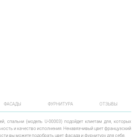
ФАСАДЫ
ФУРНИТУРА
ОТЗЫВЫ
й, спальни (модель U-00003) подойдет клиетам для, которых
ность и качество исполнения. Ненавязчивый цвет французский
сти вы можете подобрать цвет фасада и фурнитуру для себя.